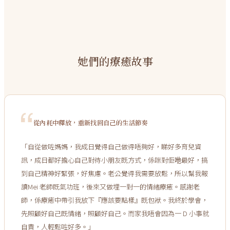
她們的療癒故事
從內耗中釋放，重新找回自己的生活節奏
「
自從做咗媽媽，我成日覺得自己做得唔夠好，睇好多育兒資
訊，成日都好擔心自己對待小朋友既方式，係咪對佢咃最好，搞
到自己精神好緊張，好焦慮。老公覺得我需要放鬆，所以幫我報
讀Mei 老師既氣功班，後來又做埋一對一的情緒療癒。感謝老
師，係療癒中帶引我放下『應該要點樣』既包袱。我終於學會，
先照顧好自己既情緒，照顧好自己。而家我唔會因為一 D 小事就
自責，人輕鬆咗好多。
」