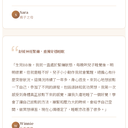
Sara
S
兩子之母
舒緩神經緊繃，重獲安穩睡眠
「
生完BB後，我就一直處於緊繃狀態，每晚哄兒子睡覺後，明
明很累，但就是睡不好，兒子小小動作我就會驚醒，總擔心有什
麼突發狀況。這情況持績了一年多，身心透支。來到心地想放鬆
一下自己，參加了不同的課程，包括頌缽和氣功冥想，我第一次
感受到身體真正放鬆下來的感覺，讓我久違地睡了一個好覺！學
會了讓自己放鬆的方法，崩緊和壓力大的時候，會給予自己空
間，做冥想練習，現在心情穩定了，睡眠亦改善了很多。
」
Winnie
W