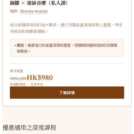
銅鑼 × 頌缽音療（私人課）
導師：
Brenda Ananda
結合銅鑼與頌缽的強大聲頻，進行深層能量清理與身心重整，帶來
深度放鬆與療癒體驗。
✦
適合：
需要強力的能量清理與重整，想體驗銅鑼與頌缽的深層聲
頻療癒。
首次試堂
HK$980
HK$1,280
母親節限定 · 五月全月
了解詳情
優惠適用之深度課程