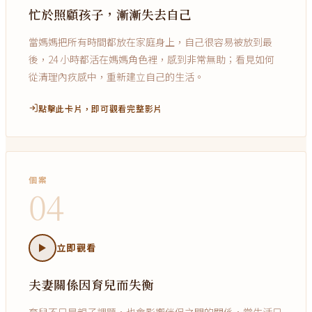
忙於照顧孩子，漸漸失去自己
當媽媽把所有時間都放在家庭身上，自己很容易被放到最
後，24 小時都活在媽媽角色裡，感到非常無助；看見如何
從清理內疚感中，重新建立自己的生活。
點擊此卡片，即可觀看完整影片
個案
04
立即觀看
夫妻關係因育兒而失衡
育兒不只是親子課題，也會影響伴侶之間的關係，當生活只