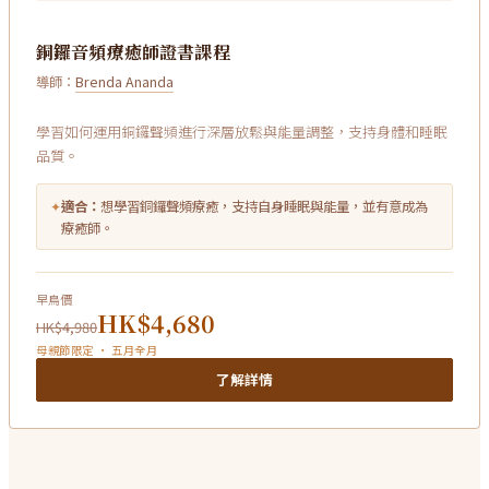
銅鑼音頻療癒師證書課程
導師：
Brenda Ananda
學習如何運用銅鑼聲頻進行深層放鬆與能量調整，支持身體和睡眠
品質。
✦
適合：
想學習銅鑼聲頻療癒，支持自身睡眠與能量，並有意成為
療癒師。
早鳥價
HK$4,680
HK$4,980
母親節限定 · 五月全月
了解詳情