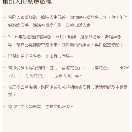
創辦人的療癒旅程
·
曾陷入嚴重抑鬱，掉進人生低谷：因情緒被逼放棄工作、與多年伴
侶瀕臨分手、媽媽亦重度抑鬱、至親自殺去世……
·
2016 年起透過修習冥想、氣功、瑜伽、潛意識治療、舞蹈冥想
等，幫自己從抑鬱中走出來，亦幫助媽媽康復，與伴侶重修關係。
·
已幫助過千名學員，走出身心困局。
·
曾接受多間傳媒訪問，包括「香港電台」、「商業電台」、「NOW
TV」、「毛記電視」、「溫暖人間」等。
·
為眾多公營機構、跨國企業及慈善組織擔任身心活動導師及主講嘉
賓。
·
香港中文大學畢業，主修文化研究。