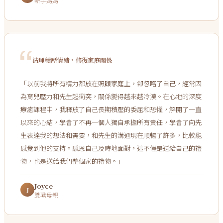
新手媽媽
清理積壓情緒，修復家庭關係
「
以前我將所有精力都放在照顧家庭上，卻忽略了自己，經常因
為育兒壓力和先生起衝突，關係變得越來越冷漠。在心地的深度
療癒課程中，我釋放了自己長期積壓的委屈和恐懼，解開了一直
以來的心結，學會了不再一個人獨自承擔所有責任，學會了向先
生表達我的想法和需要，和先生的溝通現在順暢了許多，比較能
感覺到他的支持。感恩自己及時地面對，這不僅是送給自己的禮
物，也是送給我們整個家的禮物。
」
Joyce
J
雙職母親